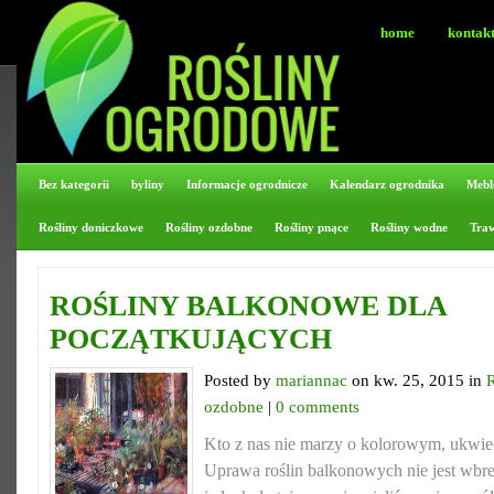
home
kontak
Bez kategorii
byliny
Informacje ogrodnicze
Kalendarz ogrodnika
Mebl
Rośliny doniczkowe
Rośliny ozdobne
Rośliny pnące
Rośliny wodne
Tra
ROŚLINY BALKONOWE DLA
POCZĄTKUJĄCYCH
Posted by
mariannac
on kw. 25, 2015 in
ozdobne
|
0 comments
Kto z nas nie marzy o kolorowym, ukwiec
Uprawa roślin balkonowych nie jest wbre