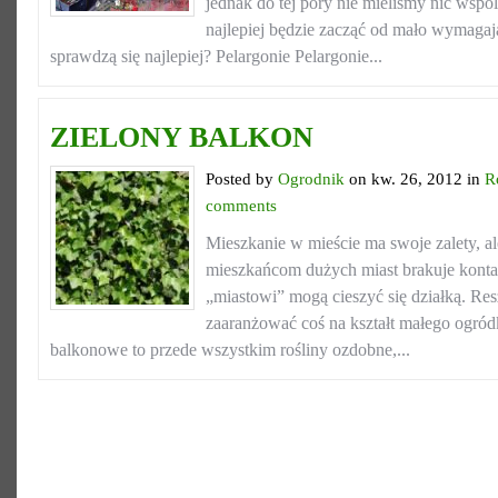
jednak do tej pory nie mieliśmy nic wsp
najlepiej będzie zacząć od mało wymagają
sprawdzą się najlepiej? Pelargonie Pelargonie...
ZIELONY BALKON
Posted by
Ogrodnik
on kw. 26, 2012 in
R
comments
Mieszkanie w mieście ma swoje zalety, ale
mieszkańcom dużych miast brakuje kontakt
„miastowi” mogą cieszyć się działką. Res
zaaranżować coś na kształt małego ogród
balkonowe to przede wszystkim rośliny ozdobne,...