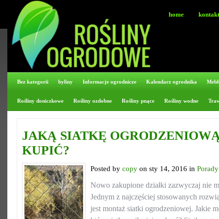
home
kontak
Bez kategorii
byliny
Informacje ogrodnicze
Kalendarz ogrodnika
Mebl
Rośliny doniczkowe
Rośliny ozdobne
Rośliny pnące
Rośliny wodne
Tra
JAKĄ SIATKĘ OGRODZENIOWĄ
KUPIĆ?
Posted by
copy
on sty 14, 2016 in
Porady
Nowo zakupione działki zazwyczaj nie m
Jednym z najczęściej stosowanych rozwi
jest montaż siatki ogrodzeniowej. Jakie