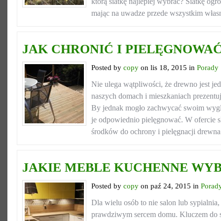
którą siatkę najlepiej wybrać? Siatkę og
mając na uwadze przede wszystkim własn
JAK CHRONIĆ I PIELĘGNOWA
Posted by
copy
on lis 18, 2015 in
Porady
Nie ulega wątpliwości, że drewno jest je
naszych domach i mieszkaniach prezentuj
By jednak mogło zachwycać swoim wyglą
je odpowiednio pielęgnować. W ofercie 
środków do ochrony i pielęgnacji drewna.
JAKIE MEBLE KUCHENNE WY
Posted by
copy
on paź 24, 2015 in
Porad
Dla wielu osób to nie salon lub sypialnia,
prawdziwym sercem domu. Kluczem do st