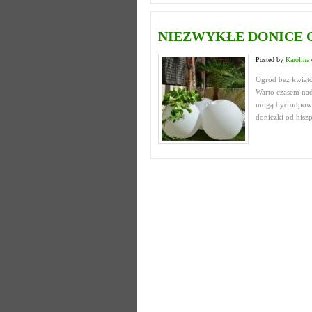
NIEZWYKŁE DONICE
Posted by
Karolina
Ogród bez kwiató
Warto czasem nad
mogą być odpowi
doniczki od hiszp