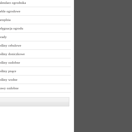
alendarz ogrodnika
eble ogrodowe
arzędzia
elęgnacja ogrodu
orady
ośliny cebulowe
ośliny doniczkowe
ośliny ozdobne
śliny pnące
ośliny wodne
rawy ozdobne