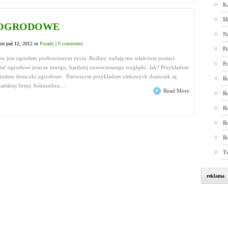
K
M
 OGRODOWE
N
on paź 12, 2012 in
Porady
|
0 comments
Pi
w jest ogrodem pozbawionym życia. Rośliny nadają mu właściwej postaci.
P
ać ogrodowi jeszcze innego, bardziej nowoczesnego wyglądu. Jak? Przykładem
ednie doniczki ogrodowe. Pierwszym przykładem ciekawych doniczek są
R
ańskiej firmy Solisombra....
Read More
R
R
Ro
R
T
reklama