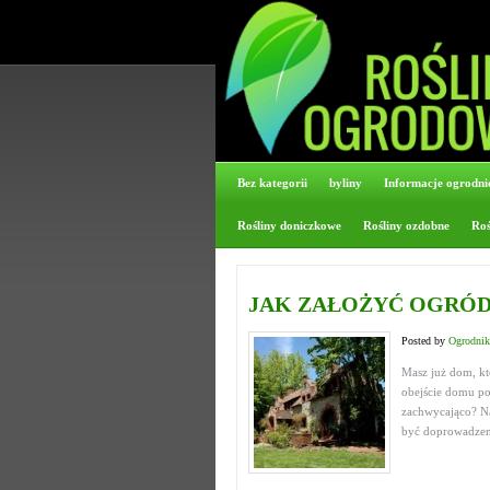
Bez kategorii
byliny
Informacje ogrodni
Rośliny doniczkowe
Rośliny ozdobne
Roś
JAK ZAŁOŻYĆ OGRÓD
Posted by
Ogrodnik
Masz już dom, któ
obejście domu po
zachwycająco? Na
być doprowadzeni