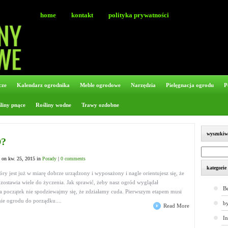
home
kontakt
polityka prywatności
cze
Kalendarz ogrodnika
Meble ogrodowe
Narzędzia
Pielęgnacja ogrodu
P
liny pnące
Rośliny wodne
Trawy ozdobne
wyszukiw
?
on kw. 25, 2015 in
Porady
|
0 comments
kategorie
ry jest już w miarę dobrze urządzony i wyposażony i nagle orientujesz się, że
zostawia wiele do życzenia. Jak sprawić, żeby nasz ogród wyglądał
Be
 początek nie spodziewajmy się, że zdziałamy cuda. Pierwszym etapem musi
e ogrodu do porządku....
by
Read More
I