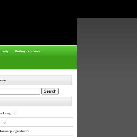
orady
Rośliny cebulowe
anie
z kategorii
liny
nformacje ogrodnicze