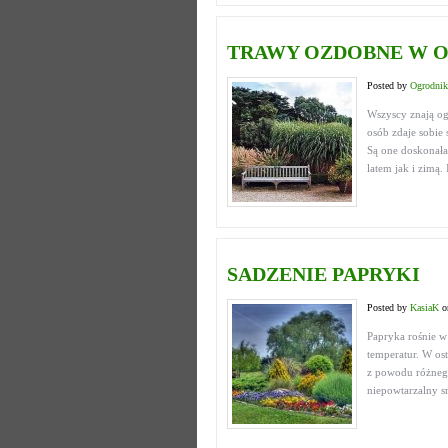
TRAWY OZDOBNE W 
Posted by
Ogrodnik
Wszyscy znają og
osób zdaje sobi
Są one doskonała
latem jak i zimą. 
SADZENIE PAPRYKI
Posted by
KasiaK
o
Papryka rośnie w
temperatur. W os
z powodu różnego
niepowtarzalny sm