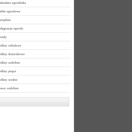
alendarz ogrodnika
eble ogrodowe
arzędzia
elęgnacja ogrodu
orady
ośliny cebulowe
ośliny doniczkowe
ośliny ozdobne
śliny pnące
ośliny wodne
rawy ozdobne