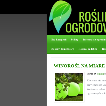
Bez kategorii
byliny
Informacje ogrodni
Rośliny doniczkowe
Rośliny ozdobne
Roś
WINOROŚL NA MIARĘ
Posted by
Natalia
on
Kto z nas nie ma
przyjemność? Chy
Wystarczy nabyć
ogrodowych, a i 