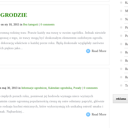
K
M
OGRODZIE
N
on sty 10, 2015 in
Bez kategorii
|
0 comments
Pi
romną rodzinę traw. Prawie każdy ma trawę w swoim ogródku. Jednak niewiele
P
e sprawę z tego, że trawy mogą być doskonałym elementem ozdobnym ogrodu.
 dekoracją właściwie o każdej porze roku. Będą doskonale wyglądały zarówno
R
Ich piękno jako...
Read More
R
R
Ro
R
T
n maj 30, 2013 in
Informacje ogrodnicze
,
Kalendarz ogrodnika
,
Porady
|
0 comments
 ciepłych porach roku, ponieważ jej hodowla wymaga nieco wyższych
reklama
tatnim czasie ogromną popularnością cieszą się ostre odmiany papryki, głównie
 rodzaju kuchni etnicznych, które wykorzystują ich unikalną ostrość smaku i
ak. Najbardziej...
Read More