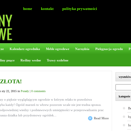
home
kontakt
polityka prywatności
cze
Kalendarz ogrodnika
Meble ogrodowe
Narzędzia
Pielęgnacja ogrodu
P
liny pnące
Rośliny wodne
Trawy ozdobne
wyszukiw
 ZŁOTA!
 sty 22, 2015 in
Porady
|
0 comments
kategorie
rzy o pięknie wyglądającym ogrodzie w którym relaks to prawdziwa
ba każdy! Ogród marzeń to wbrew pozorom wcale nie jest trudna sprawa.
Be
 odpowiedniej wiedzy i podstawowych umiejętności w przeprowadzaniu prac
nasza działka lub przydomowy ogródek...
by
Read More
I