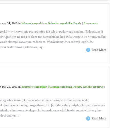
n maj 24, 2013 in
Informacje ogrodnicze
,
Kalendarz ogrodnika
,
Porady
|
0 comments
órków w niczym nie przypomina już ich prawdziwego smaku. Najlepszym (i
ozwiązaniem na ten problem jest samodzielna hodowla warzyw, co w przypadku
t wcale skomplikowanym zadaniem. Wyróżniamy dwa rodzaje ogórków
rki szklarniowe (sałatkowe) są...
Read More
n maj 21, 2013 in
Informacje ogrodnicze
,
Kalendarz ogrodnika
,
Porady
,
Rośliny cebulowe
|
ereg właściwości, które są niezbędne w naszej codziennej diecie do
kcjonowania naszego organizmu. Do jej zalet należy między innymi skuteczne
nienia, eliminowanie złego cholesterolu oraz właściwości przeciwbakteryjne,
t doskonałym...
Read More