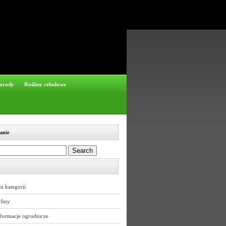
orady
Rośliny cebulowe
anie
z kategorii
liny
nformacje ogrodnicze