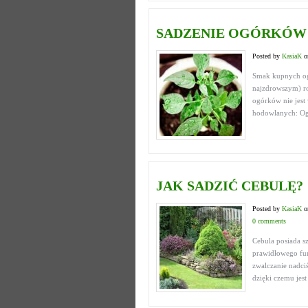
SADZENIE OGÓRKÓW
Posted by
KasiaK
o
Smak kupnych og
najzdrowszym) r
ogórków nie jes
hodowlanych: Ogó
JAK SADZIĆ CEBULĘ?
Posted by
KasiaK
o
0 comments
Cebula posiada sz
prawidłowego fun
zwalczanie nadciś
dzięki czemu jes