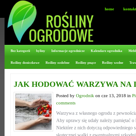
home
kontak
Bez kategorii
byliny
Informacje ogrodnicze
Kalendarz ogrodnika
Mebl
Rośliny doniczkowe
Rośliny ozdobne
Rośliny pnące
Rośliny wodne
Tra
JAK HODOWAĆ WARZYWA NA 
Posted by
Ogrodnik
on cze 13, 2018 in
P
comments
Warzywa z własnego ogrodu z pewnością
Aby uprawy się udały należy pamiętać o
Niektóre z nich dotyczą odpowiedniego są
skutecznej walki z ewentualnymi szkodni