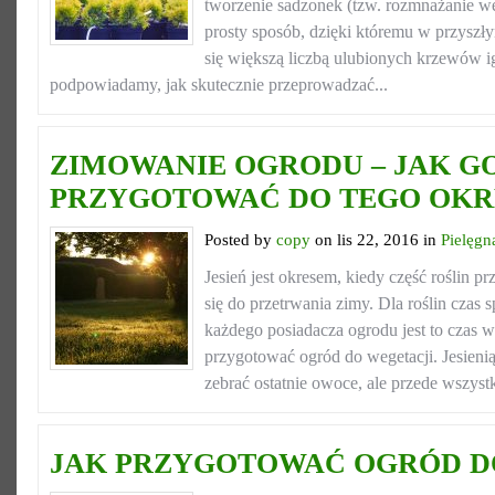
tworzenie sadzonek (tzw. rozmnażanie w
prosty sposób, dzięki któremu w przyszł
się większą liczbą ulubionych krzewów ig
podpowiadamy, jak skutecznie przeprowadzać...
ZIMOWANIE OGRODU – JAK G
PRZYGOTOWAĆ DO TEGO OKR
Posted by
copy
on lis 22, 2016 in
Pielęgn
Jesień jest okresem, kiedy część roślin p
się do przetrwania zimy. Dla roślin czas 
każdego posiadacza ogrodu jest to czas
przygotować ogród do wegetacji. Jesienią
zebrać ostatnie owoce, ale przede wszystk
JAK PRZYGOTOWAĆ OGRÓD D