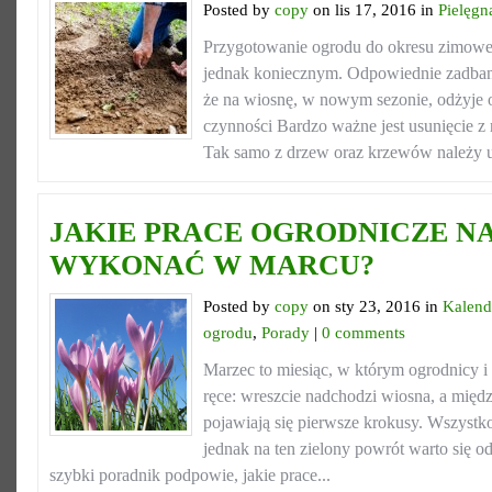
Posted by
copy
on lis 17, 2016 in
Pielęgn
Przygotowanie ogrodu do okresu zimowe
jednak koniecznym. Odpowiednie zadbani
że na wiosnę, w nowym sezonie, odżyje
czynności Bardzo ważne jest usunięcie z
Tak samo z drzew oraz krzewów należy u
JAKIE PRACE OGRODNICZE N
WYKONAĆ W MARCU?
Posted by
copy
on sty 23, 2016 in
Kalend
ogrodu
,
Porady
|
0 comments
Marzec to miesiąc, w którym ogrodnicy i
ręce: wreszcie nadchodzi wiosna, a międ
pojawiają się pierwsze krokusy. Wszystko
jednak na ten zielony powrót warto się 
szybki poradnik podpowie, jakie prace...