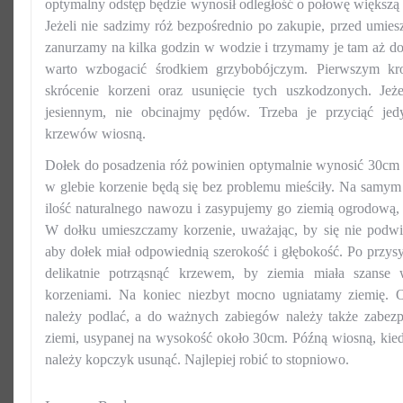
optymalny odstęp będzie wynosił odległość o połowę większą n
Jeżeli nie sadzimy róż bezpośrednio po zakupie, przed umies
zanurzamy na kilka godzin w wodzie i trzymamy je tam aż 
warto wzbogacić środkiem grzybobójczym. Pierwszym kro
skrócenie korzeni oraz usunięcie tych uszkodzonych. Jeż
jesiennym, nie obcinajmy pędów. Trzeba je przyciąć je
krzewów wiosną.
Dołek do posadzenia róż powinien optymalnie wynosić 30cm
w glebie korzenie będą się bez problemu mieściły. Na samym
ilość naturalnego nawozu i zasypujemy go ziemią ogrodową, 
W dołku umieszczamy korzenie, uważając, by się nie podwin
aby dołek miał odpowiednią szerokość i głębokość. Po przysy
delikatnie potrząsnąć krzewem, by ziemia miała szanse 
korzeniami. Na koniec niezbyt mocno ugniatamy ziemię. 
należy podlać, a do ważnych zabiegów należy także zabez
ziemi, usypanej na wysokość około 30cm. Późną wiosną, kiedy 
należy kopczyk usunąć. Najlepiej robić to stopniowo.