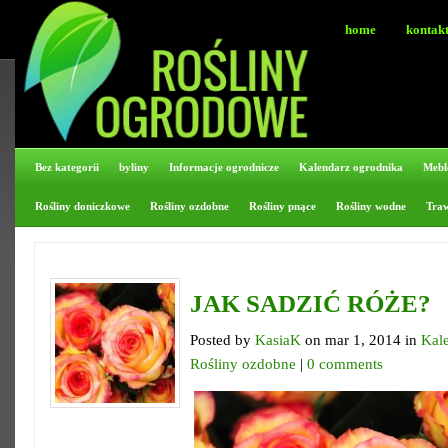
home
kontak
Bez kategorii
byliny
Informacje ogrodnicze
Kalendarz ogrodnika
Mebl
Rośliny doniczkowe
Rośliny ozdobne
Rośliny pnące
Rośliny wodne
Tra
JAK SADZIĆ RÓŻE?
Posted by
KasiaK
on mar 1, 2014 in
Kal
Rośliny ozdobne
|
0 comments